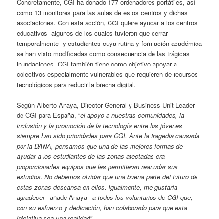
Concretamente, CGI ha donado 177 ordenadores portátiles, así
como 13 monitores para las aulas de estos centros y dichas
asociaciones. Con esta acción, CGI quiere ayudar a los centros
educativos -algunos de los cuales tuvieron que cerrar
temporalmente- y estudiantes cuya rutina y formación académica
se han visto modificadas como consecuencia de las trágicas
inundaciones. CGI también tiene como objetivo apoyar a
colectivos especialmente vulnerables que requieren de recursos
tecnológicos para reducir la brecha digital.
Según Alberto Anaya, Director General y Business Unit Leader
de CGI para España, “
el apoyo a nuestras comunidades, la
inclusión y la promoción de la tecnología entre los jóvenes
siempre han sido prioridades para CGI. Ante la tragedia causada
por la DANA, pensamos que una de las mejores formas de
ayudar a los estudiantes de las zonas afectadas era
proporcionarles equipos que les permitieran reanudar sus
estudios.
No debemos olvidar que una buena parte del futuro de
estas zonas descansa en ellos. Igualmente, me gustaría
agradecer
–añade Anaya–
a todos los voluntarios de CGI que,
con su esfuerzo y dedicación, han colaborado para que esta
iniciativa sea una realidad”
.