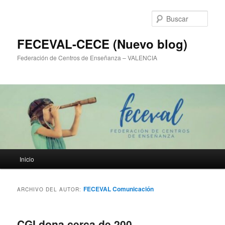
Ir
Ir
al
al
Busc
contenido
contenido
principal
secundario
FECEVAL-CECE (Nuevo blog)
Federación de Centros de Enseñanza – VALENCIA
Menú
Inicio
principal
FECEVAL Comunicación
ARCHIVO DEL AUTOR:
CGI dona cerca de 200