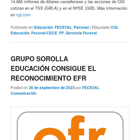
14.680 millones de dólares canadienses y las acciones de CGI
cotizan en el TSX (GIB.A) y en el NYSE (GIB). Más información
en
cgi.com
Publicado en
Educación
,
FECEVAL
,
Patronal
|
Etiquetado
CGI
,
Educación
,
Feceval-CECE
,
FP
,
Gerencia Feceval
GRUPO SOROLLA
EDUCACIÓN CONSIGUE EL
RECONOCIMIENTO EFR
Posted on
26 de septiembre de 2023
por
FECEVAL
Comunicación