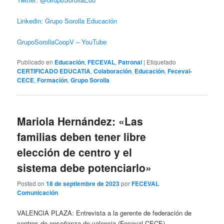
Linkedin: Grupo Sorolla Educación
GrupoSorollaCoopV – YouTube
Publicado en
Educación
,
FECEVAL
,
Patronal
|
Etiquetado
CERTIFICADO EDUCATIA
,
Colaboración
,
Educación
,
Feceval-
CECE
,
Formación
,
Grupo Sorolla
Mariola Hernández: «Las
familias deben tener libre
elección de centro y el
sistema debe potenciarlo»
Posted on
18 de septiembre de 2023
por
FECEVAL
Comunicación
VALENCIA PLAZA: Entrevista a la gerente de federación de
centros de enseñanza de valencia (Feceval-CECE)