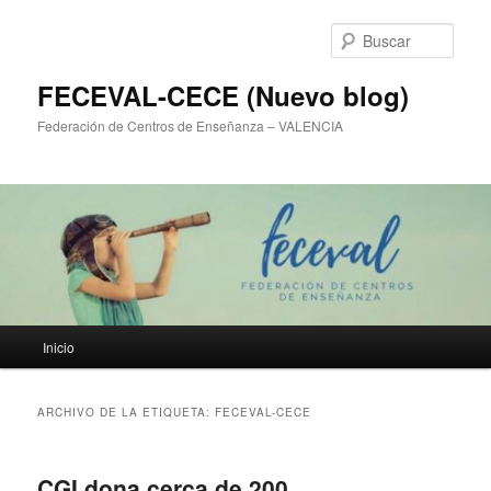
Ir
Ir
al
al
Busc
contenido
contenido
principal
secundario
FECEVAL-CECE (Nuevo blog)
Federación de Centros de Enseñanza – VALENCIA
Menú
Inicio
principal
ARCHIVO DE LA ETIQUETA:
FECEVAL-CECE
CGI dona cerca de 200