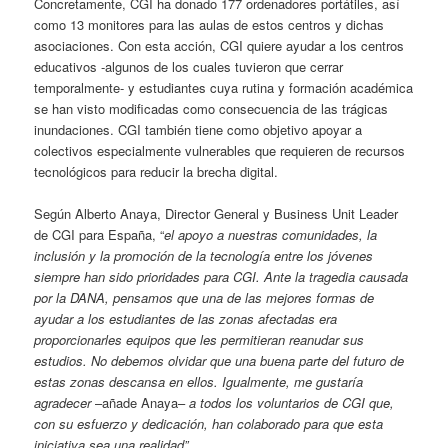
Concretamente, CGI ha donado 177 ordenadores portátiles, así
como 13 monitores para las aulas de estos centros y dichas
asociaciones. Con esta acción, CGI quiere ayudar a los centros
educativos -algunos de los cuales tuvieron que cerrar
temporalmente- y estudiantes cuya rutina y formación académica
se han visto modificadas como consecuencia de las trágicas
inundaciones. CGI también tiene como objetivo apoyar a
colectivos especialmente vulnerables que requieren de recursos
tecnológicos para reducir la brecha digital.
Según Alberto Anaya, Director General y Business Unit Leader
de CGI para España, “
el apoyo a nuestras comunidades, la
inclusión y la promoción de la tecnología entre los jóvenes
siempre han sido prioridades para CGI. Ante la tragedia causada
por la DANA, pensamos que una de las mejores formas de
ayudar a los estudiantes de las zonas afectadas era
proporcionarles equipos que les permitieran reanudar sus
estudios.
No debemos olvidar que una buena parte del futuro de
estas zonas descansa en ellos. Igualmente, me gustaría
agradecer
–añade Anaya–
a todos los voluntarios de CGI que,
con su esfuerzo y dedicación, han colaborado para que esta
iniciativa sea una realidad”
.