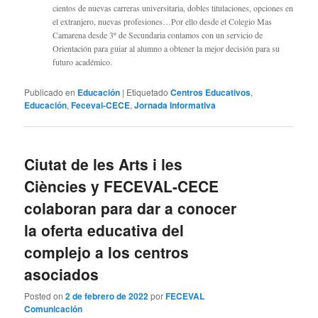
cientos de nuevas carreras universitaria, dobles titulaciones, opciones en
el extranjero, nuevas profesiones…Por ello desde el Colegio Mas
Camarena desde 3º de Secundaria contamos con un servicio de
Orientación para guiar al alumno a obtener la mejor decisión para su
futuro académico.
Publicado en
Educación
|
Etiquetado
Centros Educativos
,
Educación
,
Feceval-CECE
,
Jornada Informativa
Ciutat de les Arts i les
Ciències y FECEVAL-CECE
colaboran para dar a conocer
la oferta educativa del
complejo a los centros
asociados
Posted on
2 de febrero de 2022
por
FECEVAL
Comunicación