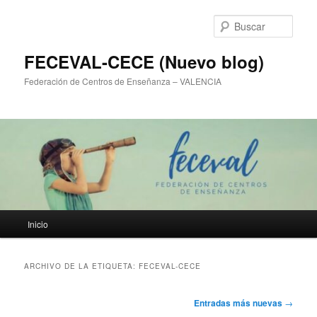
Ir
Ir
al
al
Busc
contenido
contenido
principal
secundario
FECEVAL-CECE (Nuevo blog)
Federación de Centros de Enseñanza – VALENCIA
Menú
Inicio
principal
ARCHIVO DE LA ETIQUETA:
FECEVAL-CECE
Navegación
Entradas más nuevas
→
de