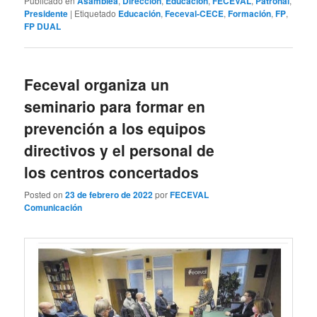
Publicado en
Asamblea
,
Dirección
,
Educación
,
FECEVAL
,
Patronal
,
Presidente
|
Etiquetado
Educación
,
Feceval-CECE
,
Formación
,
FP
,
FP DUAL
Feceval organiza un
seminario para formar en
prevención a los equipos
directivos y el personal de
los centros concertados
Posted on
23 de febrero de 2022
por
FECEVAL
Comunicación