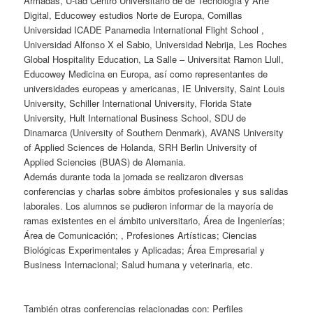
Armadas, U-tad Centro Universitario de de Tecnología y Arte
Digital, Educowey estudios Norte de Europa, Comillas
Universidad ICADE Panamedia International Flight School ,
Universidad Alfonso X el Sabio, Universidad Nebrija, Les Roches
Global Hospitality Education, La Salle – Universitat Ramon Llull,
Educowey Medicina en Europa, así como representantes de
universidades europeas y americanas, IE University, Saint Louis
University, Schiller International University, Florida State
University, Hult International Business School, SDU de
Dinamarca (University of Southern Denmark), AVANS University
of Applied Sciences de Holanda, SRH Berlin University of
Applied Sciencies (BUAS) de Alemania.
Además durante toda la jornada se realizaron diversas
conferencias y charlas sobre ámbitos profesionales y sus salidas
laborales. Los alumnos se pudieron informar de la mayoría de
ramas existentes en el ámbito universitario, Área de Ingenierías;
Área de Comunicación; , Profesiones Artísticas; Ciencias
Biológicas Experimentales y Aplicadas; Área Empresarial y
Business Internacional; Salud humana y veterinaria, etc.
También otras conferencias relacionadas con: Perfiles