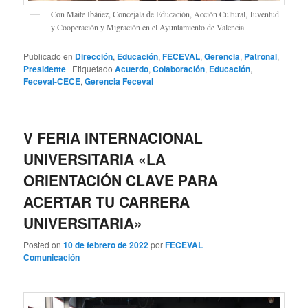
Con Maite Ibáñez, Concejala de Educación, Acción Cultural, Juventud
y Cooperación y Migración en el Ayuntamiento de Valencia.
Publicado en
Dirección
,
Educación
,
FECEVAL
,
Gerencia
,
Patronal
,
Presidente
|
Etiquetado
Acuerdo
,
Colaboración
,
Educación
,
Feceval-CECE
,
Gerencia Feceval
V FERIA INTERNACIONAL
UNIVERSITARIA «LA
ORIENTACIÓN CLAVE PARA
ACERTAR TU CARRERA
UNIVERSITARIA»
Posted on
10 de febrero de 2022
por
FECEVAL
Comunicación