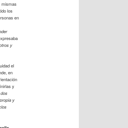
as mismas
ido los
ersonas en
oder
 expresaba
otros y
uidad el
nde, en
ientación
nirlas y
 dos
propia y
clos
rolla