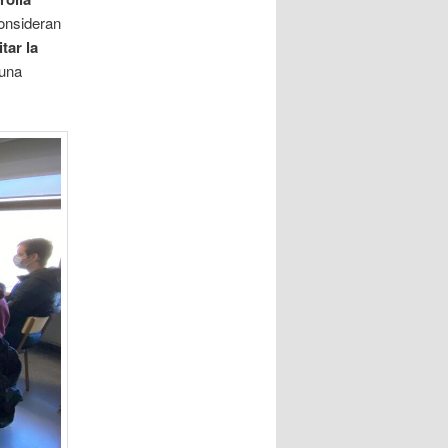
consideran
itar la
 una