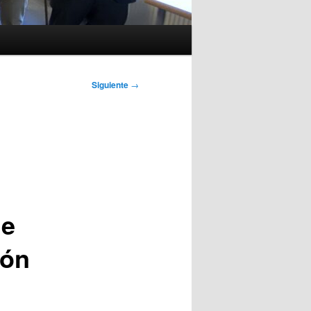
Siguiente
→
de
ión