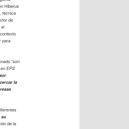
 en Hiberus
, técnica
ector de
 el
 contexto
r para
mnado “
son
o en EPS
sor
cercar la
presas
iferentes
a su
ión de la