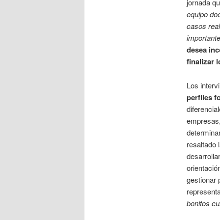
jornada q
equipo doc
casos real
important
desea inc
finalizar 
Los interv
perfiles 
diferencia
empresas, 
determinan
resaltado 
desarrolla
orientació
gestionar 
represent
bonitos c