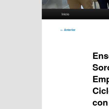
Menú
Inicio
principal
Navegación
←
Anterior
de
entradas
Ens
Soro
Emp
Cic
con