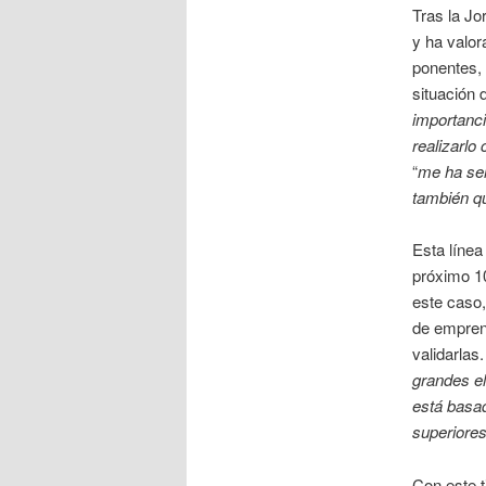
Tras la Jo
y ha valor
ponentes, 
situación
importanci
realizarlo 
“
me ha ser
también qu
Esta línea
próximo 1
este caso,
de emprend
validarlas
grandes el
está basad
superiores
Con este t