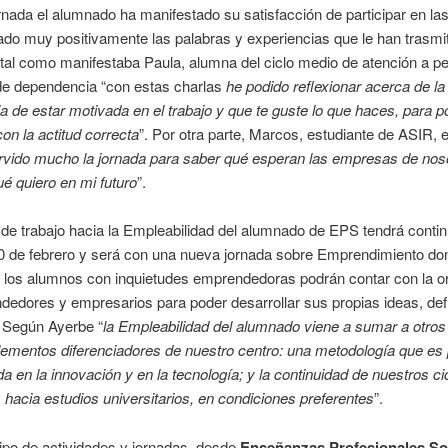
rnada el alumnado ha manifestado su satisfacción de participar en l
ado muy positivamente las palabras y experiencias que le han trasmit
tal como manifestaba Paula, alumna del ciclo medio de atención a p
 de dependencia “con estas charlas
he podido reflexionar acerca de la
a de estar motivada en el trabajo y que te guste lo que haces, para p
con la actitud correcta
”. Por otra parte, Marcos, estudiante de ASIR,
vido mucho la jornada para saber qué esperan las empresas de nos
é quiero en mi futuro
”.
 de trabajo hacia la Empleabilidad del alumnado de EPS tendrá contin
0 de febrero y será con una nueva jornada sobre Emprendimiento do
 los alumnos con inquietudes emprendedoras podrán contar con la or
edores y empresarios para poder desarrollar sus propias ideas, defi
. Según Ayerbe “
la Empleabilidad del alumnado viene a sumar a otros
ementos diferenciadores de nuestro centro: una metodología que es 
a en la innovación y en la tecnología; y la continuidad de nuestros ci
 hacia estudios universitarios, en condiciones preferentes
”.
ipo de actividades y jornadas, desde
Enseñanzas Profesionales So