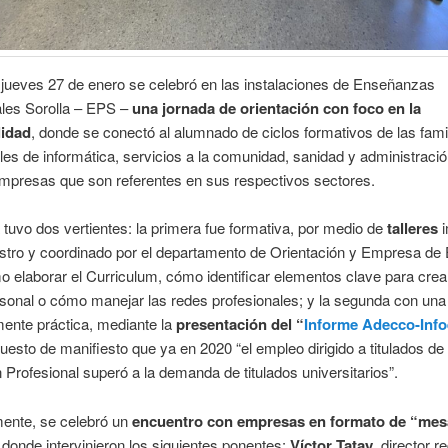
jueves 27 de enero se celebró en las instalaciones de Enseñanzas
ales Sorolla – EPS –
una jornada de orientación con foco en la
lidad
, donde se conectó al alumnado de ciclos formativos de las fami
les de informática, servicios a la comunidad, sanidad y administraci
empresas que son referentes en sus respectivos sectores.
 tuvo dos vertientes: la primera fue formativa, por medio de
talleres
ustro y coordinado por el departamento de Orientación y Empresa de
 elaborar el Curriculum, cómo identificar elementos clave para crea
onal o cómo manejar las redes profesionales; y la segunda con una 
ente práctica, mediante la
presentación del “
Informe Adecco-Inf
uesto de manifiesto que ya en 2020 “el empleo dirigido a titulados de
Profesional superó a la demanda de titulados universitarios”.
mente, se celebró un
encuentro con empresas en formato de “mes
”
donde intervinieron los siguientes ponentes:
Víctor Tatay
, director r