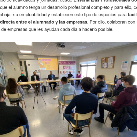
que el alumno tenga un desarrollo profesional completo y para ello, 
rabajar su empleabilidad y establecen este tipo de espacios para
facil
directa entre el alumnado y las empresas
. Por ello, colaboran con
 de empresas que les ayudan cada día a hacerlo posible.