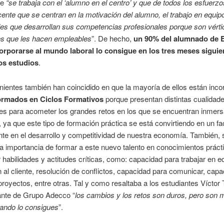
ue
“se trabaja con el ‘alumno en el centro’ y que de todos los esfuerzo
ente que se centran en la motivación del alumno, el trabajo en equip
es que desarrollan sus competencias profesionales porque son vérti
es que les hacen empleables
”. De hecho,
un 90% del alumnado de 
orporarse al mundo laboral lo consigue en los tres meses siguie
los estudios
.
inientes también han coincidido en que la mayoría de ellos están inc
formados en Ciclos Formativos
porque presentan distintas cualidad
les para acometer los grandes retos en los que se encuentran inmer
ya que este tipo de formación práctica se está convirtiendo en un fa
te en el desarrollo y competitividad de nuestra economía. También, 
la importancia de formar a este nuevo talento en conocimientos práct
r habilidades y actitudes críticas, como: capacidad para trabajar en e
n al cliente, resolución de conflictos, capacidad para comunicar, cap
proyectos, entre otras. Tal y como resaltaba a los estudiantes Víctor 
ante de Grupo Adecco “
los cambios y los retos son duros, pero son 
uando lo consigues
”.