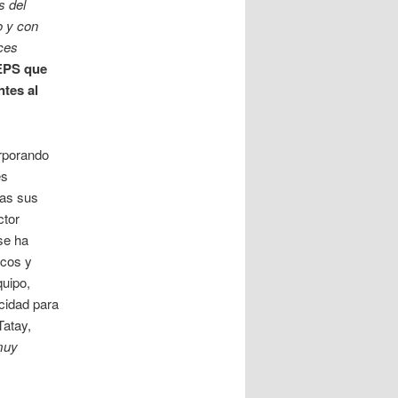
s del
o y con
ces
EPS que
ntes al
orporando
es
sas sus
ctor
se ha
icos y
quipo,
acidad para
Tatay,
muy