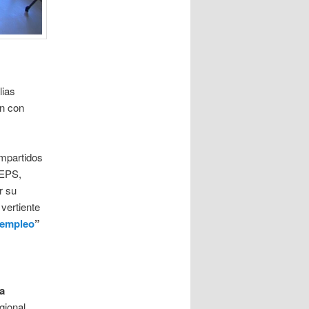
lias
ón con
impartidos
 EPS,
r su
vertiente
oempleo
”
a
egional