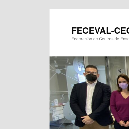
Ir
al
contenido
FECEVAL-CEC
principal
Federación de Centros de En