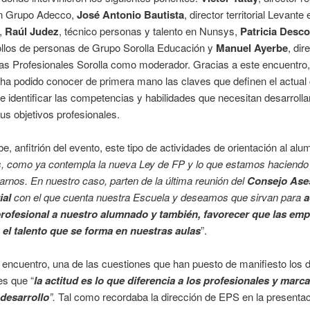
n Grupo Adecco,
José Antonio Bautista
, director territorial Levante
a,
Raúl Judez
, técnico personas y talento en Nunsys,
Patricia Desco
ollos de personas de Grupo Sorolla Educación y
Manuel Ayerbe
, dir
s Profesionales Sorolla como moderador. Gracias a este encuentro,
a podido conocer de primera mano las claves que definen el actual
 e identificar las competencias y habilidades que necesitan desarrolla
us objetivos profesionales.
e, anfitrión del evento, este tipo de actividades de orientación al alu
s, como ya contempla la nueva Ley de FP y lo que estamos haciend
arnos. En nuestro caso, parten de la última reunión del
Consejo Ase
ial
con el que cuenta nuestra Escuela y deseamos que sirvan para
a
profesional a nuestro alumnado y también, favorecer que las em
el talento que se forma en nuestras aulas
”.
 encuentro, una de las cuestiones que han puesto de manifiesto los d
es que “
la actitud es lo que diferencia a los profesionales y marc
 desarrollo
”.
Tal como recordaba la dirección de EPS en la presentac