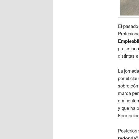
El pasado 
Profesion
Empleabi
profesiona
distintas 
La jornada
por el cla
sobre cómo
marca pers
eminentem
y que ha p
Formación 
Posterior
redonda