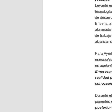
Levante e
tecnologí
de desarr
Enseñanza
alumnado h
de trabajo
alcanzar s
Para Ayerb
esenciale
es adelant
Empresar
realidad 
conozcan 
Durante el
ponentes 
posterior