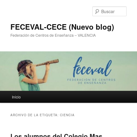
Ir
Ir
al
al
Busc
contenido
contenido
principal
secundario
FECEVAL-CECE (Nuevo blog)
Federación de Centros de Enseñanza – VALENCIA
Menú
Inicio
principal
ARCHIVO DE LA ETIQUETA:
CIENCIA
Los alumnos del Colegio Mas