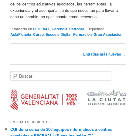
de los centros educativos asociados, las herramientas, la
experiencia y el acompañamiento que necesitan para llevar a
cabo un cambio tan apasionante como necesario.
Publicado en
FECEVAL
,
Gerencia
,
Patronal
|
Etiquetado
AulaPlaneta
,
Curso
,
Escuela Digital
,
Formación
,
Gran Asociación
Navegación
Entradas más nuevas
→
de
entradas
B
u
s
c
a
r
ENTRADAS RECIENTES
CGI dona cerca de 200 equipos informáticos a centros
asociados a FECEVAL y Plena inclusión CV