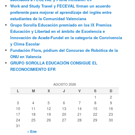
Work and Study Travel y FECEVAL firman un acuerdo
preferente para mejorar el aprendizaje del inglés entre
estudiantes de la Comunidad Valenciana
Grupo Sorolla Educación premiado en los IX Premios
Educación y Libertad en el ámbito de Excelencia e
Innovación de Acade-Fundel en la categoría de Convivencia
y Clima Escolar
Fundación Flors, pódium del Concurso de Robótica de la
ONU en Valencia
GRUPO SOROLLA EDUCACIÓN CONSIGUE EL
RECONOCIMIENTO EFR
AGOSTO 2026
L
M
X
J
V
S
D
1
2
3
4
5
6
7
8
9
10
11
12
13
14
15
16
17
18
19
20
21
22
23
24
25
26
27
28
29
30
31
« Ene