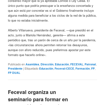
consenso mayor que la ya aprobada Lomloe o Ley Celáa. El
único punto que podría preocupar a la enseñanza concertada y
que aún está por concretar es si el Gobierno finalmente incluye
alguna medida para beneficiar a los ciclos de la red de la pública,
lo que no estaba inicialmente.
Alberto Villanueva, presidente de Feceval, —que presidió en el
acto, junto a Mariola Hernández, gerente— afirma a este
periódico que, tras un parón de cerca de un año por la pandemia,
«las circunstancias ahora permiten retomar los desayunos,
aunque con aforo reducido, pues preferimos apostar por este
formato que hacerlo online».
Publicado en
Asamblea
,
Dirección
,
Educación
,
FECEVAL
,
Patronal
,
Presidente
|
Etiquetado
Educación
,
Feceval-CECE
,
Formación
,
FP
,
FP DUAL
Feceval organiza un
seminario para formar en