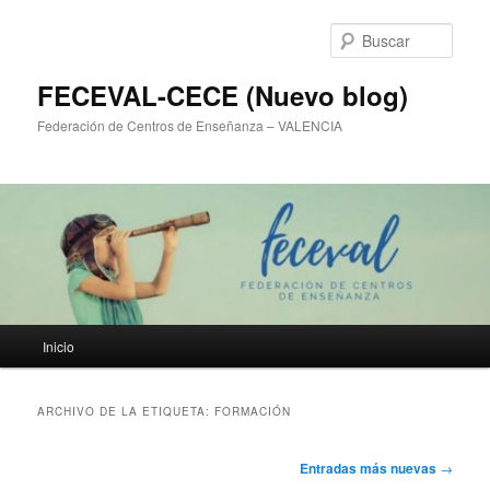
Ir
Ir
al
al
Busc
contenido
contenido
principal
secundario
FECEVAL-CECE (Nuevo blog)
Federación de Centros de Enseñanza – VALENCIA
Menú
Inicio
principal
ARCHIVO DE LA ETIQUETA:
FORMACIÓN
Navegación
Entradas más nuevas
→
de