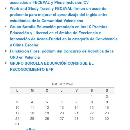
asociados a FECEVAL y Plena inclusión CV
Work and Study Travel y FECEVAL firman un acuerdo
preferente para mejorar el aprendizaje del inglés entre
estudiantes de la Comunidad Valenciana
Grupo Sorolla Educación premiado en los IX Premios
Educación y Libertad en el ámbito de Excelencia e
Innovación de Acade-Fundel en la categoría de Convivencia
y Clima Escolar
Fundación Flors, pódium del Concurso de Robótica de la
ONU en Valencia
GRUPO SOROLLA EDUCACIÓN CONSIGUE EL
RECONOCIMIENTO EFR
AGOSTO 2026
L
M
X
J
V
S
D
1
2
3
4
5
6
7
8
9
10
11
12
13
14
15
16
17
18
19
20
21
22
23
24
25
26
27
28
29
30
31
« Ene