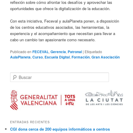
reflexión sobre cómo afrontar los desafíos y aprovechar las
oportunidades que ofrece la digitalización de la educación.
Con esta iniciativa, Feceval y aulaPlaneta ponen, a disposición
de los centros educativos asociados, las herramientas, la
experiencia y el acompañamiento que necesitan para llevar a
cabo un cambio tan apasionante como necesario.
Publicado en
FECEVAL
,
Gerencia
,
Patronal
|
Etiquetado
AulaPlaneta
,
Curso
,
Escuela Digital
,
Formación
,
Gran Asociación
B
u
s
c
a
r
ENTRADAS RECIENTES
CGI dona cerca de 200 equipos informáticos a centros