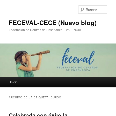
Ir
Ir
al
al
Busc
contenido
contenido
principal
secundario
FECEVAL-CECE (Nuevo blog)
Federación de Centros de Enseñanza – VALENCIA
Menú
Inicio
principal
ARCHIVO DE LA ETIQUETA:
CURSO
Celebrada con éxito la