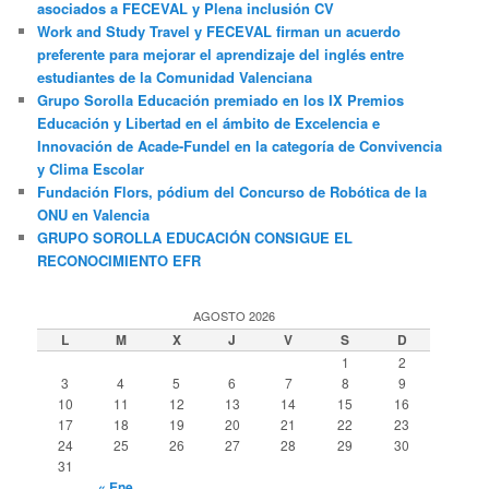
asociados a FECEVAL y Plena inclusión CV
Work and Study Travel y FECEVAL firman un acuerdo
preferente para mejorar el aprendizaje del inglés entre
estudiantes de la Comunidad Valenciana
Grupo Sorolla Educación premiado en los IX Premios
Educación y Libertad en el ámbito de Excelencia e
Innovación de Acade-Fundel en la categoría de Convivencia
y Clima Escolar
Fundación Flors, pódium del Concurso de Robótica de la
ONU en Valencia
GRUPO SOROLLA EDUCACIÓN CONSIGUE EL
RECONOCIMIENTO EFR
AGOSTO 2026
L
M
X
J
V
S
D
1
2
3
4
5
6
7
8
9
10
11
12
13
14
15
16
17
18
19
20
21
22
23
24
25
26
27
28
29
30
31
« Ene