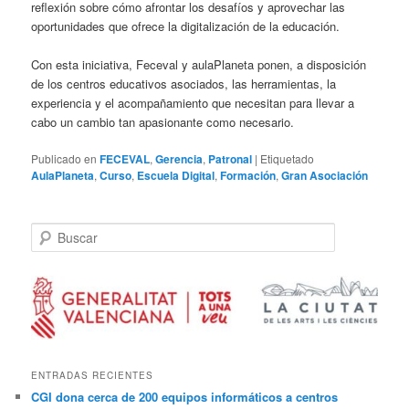
reflexión sobre cómo afrontar los desafíos y aprovechar las
oportunidades que ofrece la digitalización de la educación.
Con esta iniciativa, Feceval y aulaPlaneta ponen, a disposición
de los centros educativos asociados, las herramientas, la
experiencia y el acompañamiento que necesitan para llevar a
cabo un cambio tan apasionante como necesario.
Publicado en
FECEVAL
,
Gerencia
,
Patronal
|
Etiquetado
AulaPlaneta
,
Curso
,
Escuela Digital
,
Formación
,
Gran Asociación
B
u
s
c
a
r
ENTRADAS RECIENTES
CGI dona cerca de 200 equipos informáticos a centros