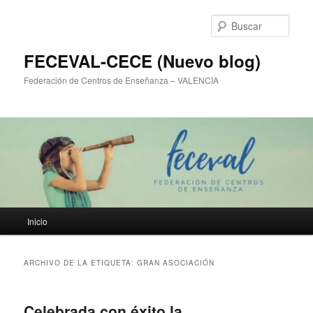
Ir
Ir
al
al
Busc
contenido
contenido
principal
secundario
FECEVAL-CECE (Nuevo blog)
Federación de Centros de Enseñanza – VALENCIA
Menú
Inicio
principal
ARCHIVO DE LA ETIQUETA:
GRAN ASOCIACIÓN
Celebrada con éxito la