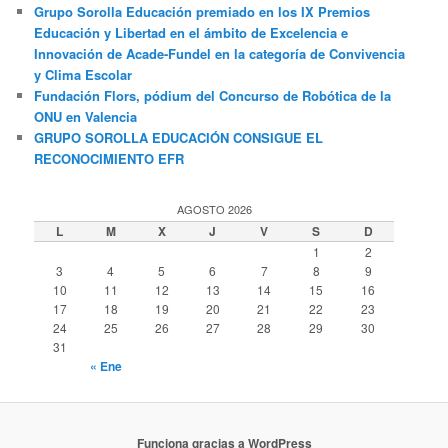
Grupo Sorolla Educación premiado en los IX Premios
Educación y Libertad en el ámbito de Excelencia e
Innovación de Acade-Fundel en la categoría de Convivencia
y Clima Escolar
Fundación Flors, pódium del Concurso de Robótica de la
ONU en Valencia
GRUPO SOROLLA EDUCACIÓN CONSIGUE EL
RECONOCIMIENTO EFR
AGOSTO 2026
L
M
X
J
V
S
D
1
2
3
4
5
6
7
8
9
10
11
12
13
14
15
16
17
18
19
20
21
22
23
24
25
26
27
28
29
30
31
« Ene
Funciona gracias a WordPress