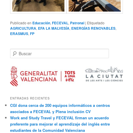
Publicado en
Educación
,
FECEVAL
,
Patronal
|
Etiquetado
AGRICULTURA
,
EFA LA MALVESÍA
,
ENERGÍAS RENOVABLES
,
ERASMUS
,
FP
B
u
s
c
a
r
ENTRADAS RECIENTES
CGI dona cerca de 200 equipos informáticos a centros
asociados a FECEVAL y Plena inclusión CV
Work and Study Travel y FECEVAL firman un acuerdo
preferente para mejorar el aprendizaje del inglés entre
estudiantes de la Comunidad Valenciana