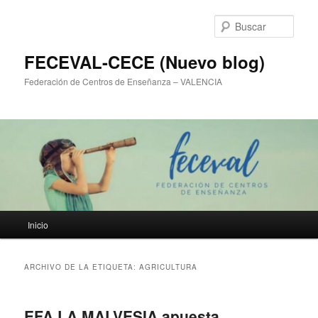
Ir
Ir
al
al
Busc
contenido
contenido
principal
secundario
FECEVAL-CECE (Nuevo blog)
Federación de Centros de Enseñanza – VALENCIA
Menú
Inicio
principal
ARCHIVO DE LA ETIQUETA:
AGRICULTURA
EFA LA MALVESIA apuesta